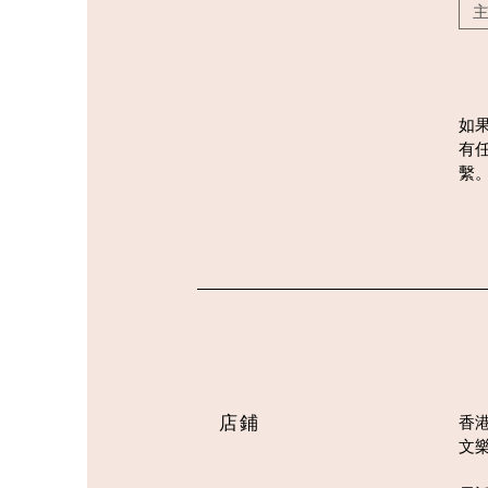
如
有
繫
店鋪
香
文