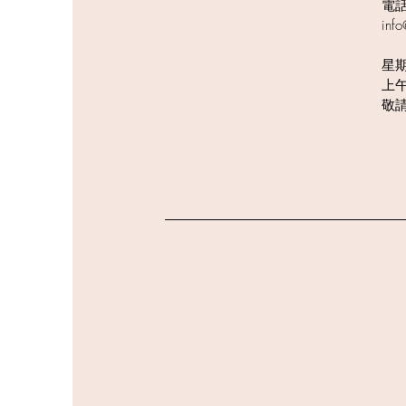
電話:
inf
星
上午
敬