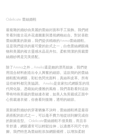
Odelicate 蕾絲婚鞋
最複雜的婚紗由美麗的蕾絲封面和手工裝飾。我們經
常看到復古花卉花邊圖案與透視網格結合。對於喜歡
蕾絲圖案的新娘，我們提供精緻的Amma蕾絲婚鞋。
這是我們提供的最可愛的款式之一，白色蕾絲網眼織
物和美麗的複古靈感水晶花卉扣。柔軟簡潔的剪裁蕾
絲婚紗將是完美搭配。
除了Amma之外，Amelia還是她的漂亮姐妹，我們使
用混合材料創造出令人興奮的細節。這款簡約的蕾絲
婚鞋配有網眼，彩虹色閃光面料，真絲和皮革。所有
這些材料都完美協調。 Amelia是皇家扣式網眼泵的現
代簡化版。憑藉如此優雅的風格，我們喜歡看到這款
帶有特殊剪裁的蕾絲連衣裙，如美人魚剪裁或正面中
心剪裁連衣裙，你會看到復雜，透明的細節。
當新娘對婚紗的穿著猶豫不決時，蕾絲婚鞋將是最容
易搭配的款式之一，可以毫不費力地從頭到腳完成你
的新娘造型。 Odelicate蕾絲婚鞋不僅美觀，而且非
常舒適，網眼通常可以輕鬆拉伸，以適應不同尺寸的
腳。我們特意為蕾絲鞋添加網眼襯裡，以增加柔韌