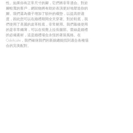
性。如果你有正常尺寸的腳，它們將非常適合。對於
腳較寬的客戶，網狀物將有助於表演更好地塑造你的
腳。我們還為襪子增加了額外的襯墊，以提高舒適
度，因此您可以在婚禮期間全天穿著。對於鞋底，我
們使用了美麗的皮革鞋底，非常耐用。我們最後使用
的是非常纖薄，可以在視覺上拉長腿部。蕾絲是婚禮
的必備素材，這是婚禮場合永恆的著裝風格。在
Odelicate，我們確保我們的新娘總能找到適合各種場
合的完美配對。