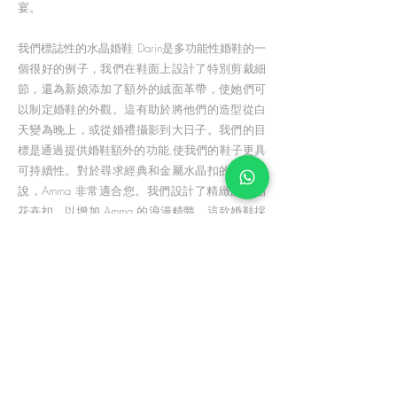
宴。
我們標誌性的水晶婚鞋 Darin是多功能性婚鞋的一
個很好的例子，我們在鞋面上設計了特別剪裁細
節，還為新娘添加了額外的絨面革帶，使她們可
以制定婚鞋的外觀。這有助於將他們的造型從白
天變為晚上，或從婚禮攝影到大日子。我們的目
標是通過提供婚鞋額外的功能,使我們的鞋子更具
可持續性。對於尋求經典和金屬水晶扣的新娘來
說，Amma 非常適合您。我們設計了精緻的水晶
花卉扣，以增加 Amma 的浪漫精髓。這款婚鞋採
用絲綢和蕾絲，十分搭配婚紗，看起來很漂亮。
除此之外，我們還提供一系列的精選水晶婚鞋，
讓新娘輕鬆地找到自己夢想的婚鞋。
我們相信水晶婚鞋就像一雙高級珠寶。每件水晶
都精心手工製作在鞋子的鞋面上。它們就像一件
高級珠寶被精心鑲嵌在金屬扣中。我們挑選出不
同尺寸的水晶，並精心挑選最優質的水晶。它們
是真正的藝術品，可以吸引每個人的注意力。您