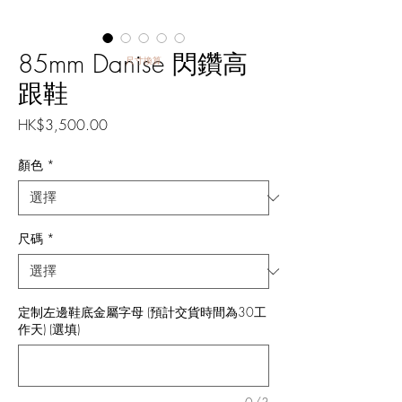
85mm Danise 閃鑽高
尺寸換算
跟鞋
價
HK$3,500.00
格
顏色
*
尺碼
*
定制左邊鞋底金屬字母 (預計交貨時間為30工
作天) (選填)