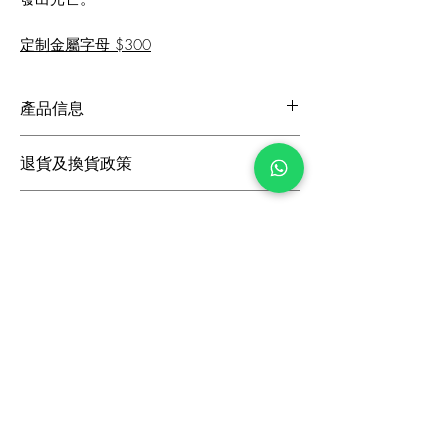
定制金屬字母 $300
產品信息
跟高: 85mm
退貨及換貨政策
鞋面: 閃粉布
里料: 羊皮
如果您位於香港，我們很樂意在購買後的14
鞋底: 閃粉皮革
送貨詳情
天內更換未穿過的鞋子。如果您位於香港以外
尺碼: 標準尺碼
地區，我們提供更換貨，退貨商品必須在沒有
我們為香港訂單和交易所提供免費標準送貨服
損壞且處於可銷售狀態的情況下進行。
務。要查看可用的送貨方式和費用，請將您的
定制商品不符合退貨和換貨條件。
選擇的鞋款添加到購物車並輸入您的地址。對
不起，週末和主要假期不發貨。
訂閲最新資訊
香港/澳門/中國
順豐標準快遞: 3-5 工作天
收到特別優惠及活動通知
國際地區
DHL Express Worldwide: 3-9 工作天