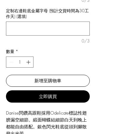
0/3
定制右邊鞋底金屬字母 (預計交貨時間為30工
作天) (選填)
0/3
數量
*
新增至購物車
立即購買
Danise閃鑽高跟鞋採用Odelicate標誌性翅
膀漏空細節。緞面蝴蝶結細節白天到晚上
都能自由搭配。銀色閃光鞋底從頭到腳散
發出光芒。