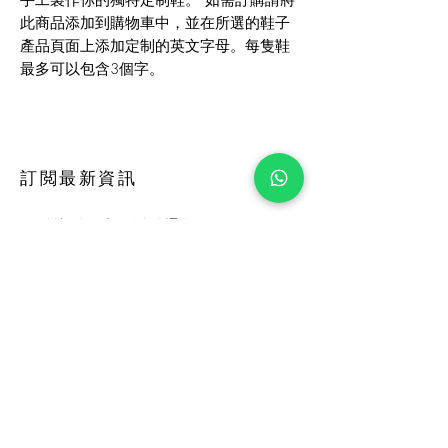
手工製作你的獨特定制鞋。 如需訂購請將
此商品添加到購物車中，並在所選的鞋子
產品頁面上添加定制的英文字母。每隻鞋
最多可以包含3個字。
訂閲最新資訊
收到特別優惠及活動通知
訂閲
店舖
常見問題
關於我們
運貨及換貨