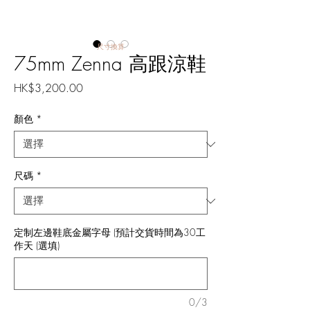
尺寸換算
75mm Zenna 高跟涼鞋
價
HK$3,200.00
格
顏色
*
尺碼
*
定制左邊鞋底金屬字母 (預計交貨時間為30工
作天 (選填)
0/3