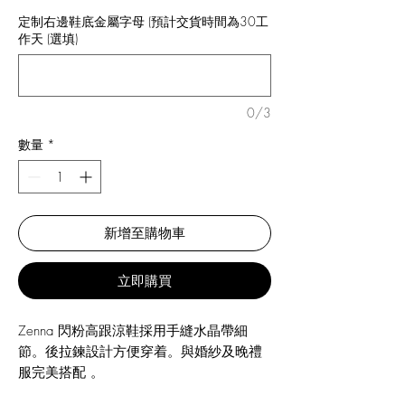
定制右邊鞋底金屬字母 (預計交貨時間為30工
作天 (選填)
0/3
數量
*
新增至購物車
立即購買
Zenna 閃粉高跟涼鞋採用手縫水晶帶細
節。後拉鍊設計方便穿着。與婚紗及晚禮
服完美搭配 。