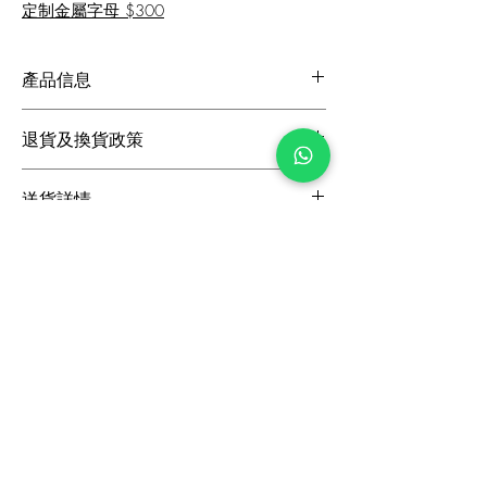
定制金屬字母 $300
產品信息
跟高: 75mm
退貨及換貨政策
鞋面: 閃粉布
里料: 羊皮
​如果您位於香港，我們很樂意在購買後的14
鞋底: 閃粉皮革
送貨詳情
天內更換未穿過的鞋子。如果您位於香港以外
尺碼: 建議訂購細一碼
地區，我們提供更換貨，退貨商品必須在沒有
我們為香港訂單和交易所提供免費標準送貨服
損壞且處於可銷售狀態的情況下進行。
務。要查看可用的送貨方式和費用，請將您的
定制商品不符合退貨和換貨條件。
選擇的鞋款添加到購物車並輸入您的地址。對
不起，週末和主要假期不發貨。
訂閲最新資訊
香港/澳門/中國
順豐標準快遞: 3-5 工作天
收到特別優惠及活動通知
國際地區
DHL Express Worldwide: 3-9 工作天
訂閲