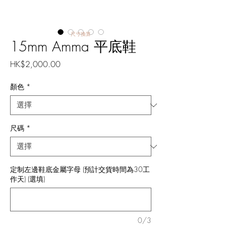
尺寸換算
15mm Amma 平底鞋
價
HK$2,000.00
格
顏色
*
尺碼
*
定制左邊鞋底金屬字母 (預計交貨時間為30工
作天) (選填)
0/3