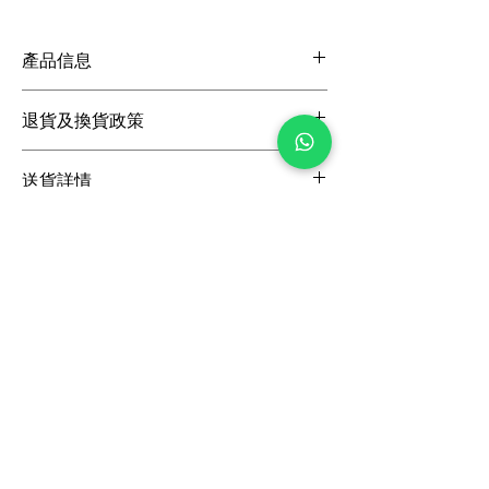
產品信息
跟高: 15mm
退貨及換貨政策
鞋面: 網布,蕾絲
里料: 羊皮
如果您位於香港，我們很樂意在購買後的14
鞋底: 皮革
送貨詳情
天內更換未穿過的鞋子。如果您位於香港以外
尺碼: 標準尺碼
地區，我們提供更換貨，退貨商品必須在沒有
我們為香港訂單和交易所提供免費標準送貨服
損壞且處於可銷售狀態的情況下進行。
務。要查看可用的送貨方式和費用，請將您的
選擇的鞋款添加到購物車並輸入您的地址。對
定制商品不符合退貨和換貨條件。
不起，週末和主要假期不發貨。
訂閲最新資訊
香港/澳門/中國
順豐標準快遞: 3-5 工作天
收到特別優惠及活動通知
國際地區
DHL Express Worldwide: 3-9 工作天
訂閲