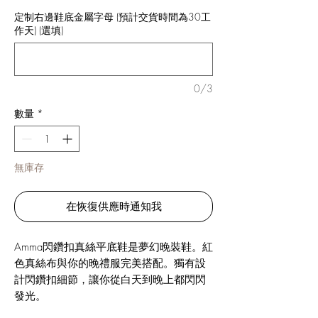
定制右邊鞋底金屬字母 (預計交貨時間為30工
作天) (選填)
0/3
數量
*
無庫存
在恢復供應時通知我
Amma閃鑽扣真絲平底鞋是夢幻晚裝鞋。紅
色真絲布與你的晚禮服完美搭配。獨有設
計閃鑽扣細節，讓你從白天到晚上都閃閃
發光。