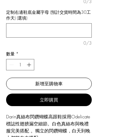
0/3
定制右邊鞋底金屬字母 (預計交貨時間為30工
作天) (選填)
0/3
數量
*
新增至購物車
立即購買
Darin真絲布閃鑽蝴蝶高跟鞋採用Odelicate
標誌性翅膀漏空細節。白色真絲布與晚禮
服完美搭配 。獨立的閃鑽蝴蝶，白天到晚