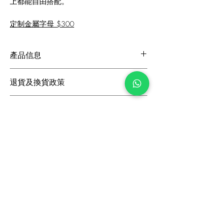
上都能自由搭配。
定制金屬字母 $300
產品信息
跟高: 75mm
退貨及換貨政策
鞋面: 真絲布
里料: 羊皮
如果您位於香港，我們很樂意在購買後的14
鞋底: 閃粉皮革
送貨詳情
天內更換未穿過的鞋子。如果您位於香港以外
尺碼: 標準尺碼
地區，我們提供更換貨，退貨商品必須在沒有
我們為香港訂單和交易所提供免費標準送貨服
損壞且處於可銷售狀態的情況下進行。
務。要查看可用的送貨方式和費用，請將您的
定制商品不符合退貨和換貨條件。
選擇的鞋款添加到購物車並輸入您的地址。對
不起，週末和主要假期不發貨。
訂閲最新資訊
香港/澳門/中國
順豐標準快遞: 3-5 工作天
收到特別優惠及活動通知
國際地區