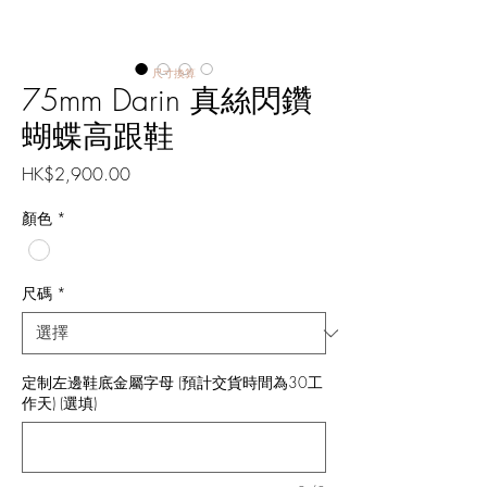
尺寸換算
75mm Darin 真絲閃鑽
蝴蝶高跟鞋
價
HK$2,900.00
格
顏色
*
尺碼
*
定制左邊鞋底金屬字母 (預計交貨時間為30工
作天) (選填)